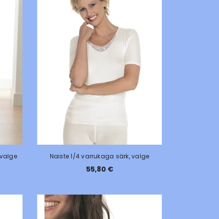
 valge
Naiste 1/4 varrukaga särk, valge
55,80 €