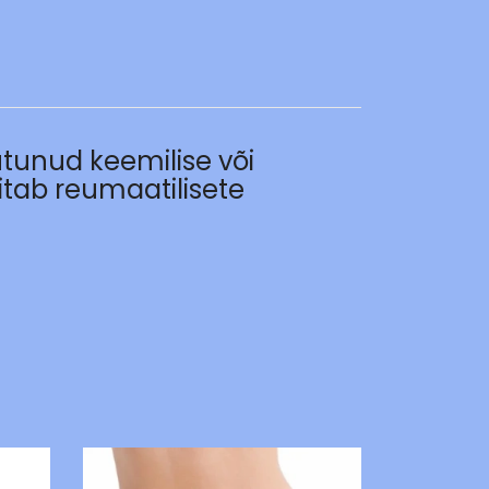
utunud keemilise või
itab reumaatilisete