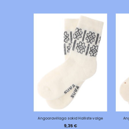
Angooravillaga sokid Halliste valge
An
9,35 €