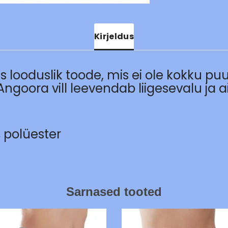
Kirjeldus
s looduslik toode, mis ei ole kokku pu
ngoora vill leevendab liigesevalu ja a
% polüester
Sarnased tooted