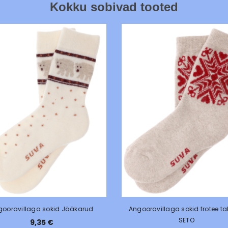
Kokku sobivad tooted
gooravillaga sokid Jääkarud
Angooravillaga sokid frotee ta
SETO
9,35 €