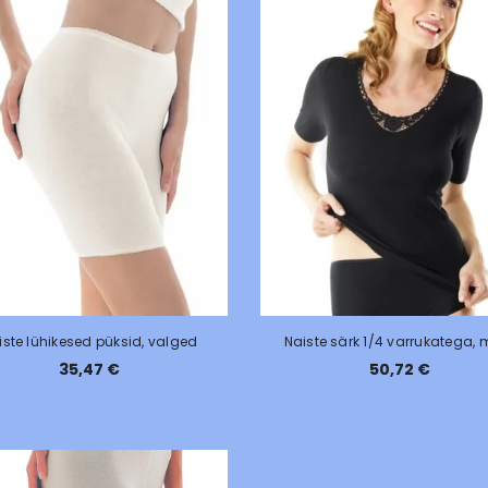
iste lühikesed püksid, valged
Naiste särk 1/4 varrukatega, 
35,47 €
50,72 €