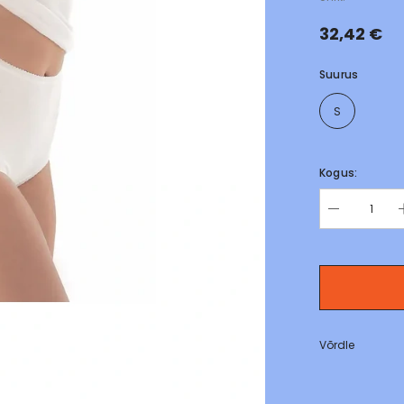
32,42 €
Suurus
S
Kogus:
Võrdle