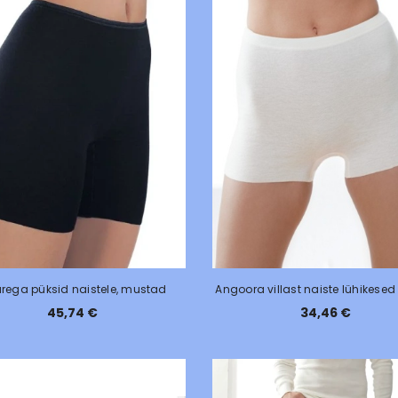
rega püksid naistele, mustad
Angoora villast naiste lühikesed
45,74 €
34,46 €