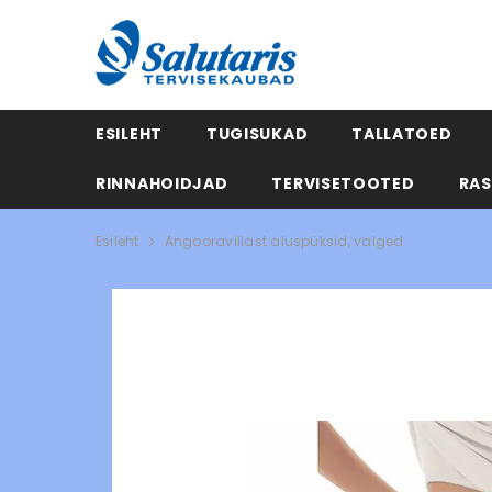
ESILEHT
TUGISUKAD
TALLATOED
RINNAHOIDJAD
TERVISETOOTED
RAS
Esileht
Angooravillast aluspüksid, valged