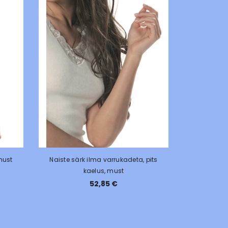
must
Naiste särk ilma varrukadeta, pits
kaelus, must
52,85 €