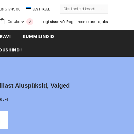
dus
5174500
EESTI KEEL
ENGLISH
0
Ostukorv
Logi sisse
või
Registreeru kasutajaks
RAVI
KUMMILINDID
DUSHIND!
llast Aluspüksid, Valged
6v-1