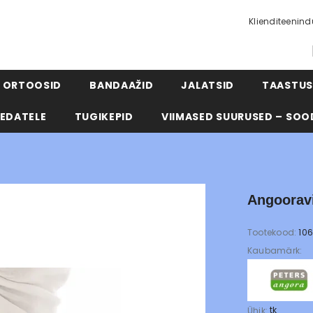
Klienditeenin
ORTOOSID
BANDAAŽID
JALATSID
TAASTUS
EDATELE
TUGIKEPID
VIIMASED SUURUSED – SOO
Angooravi
Tootekood:
106
Kaubamärk:
tk
Ühik: