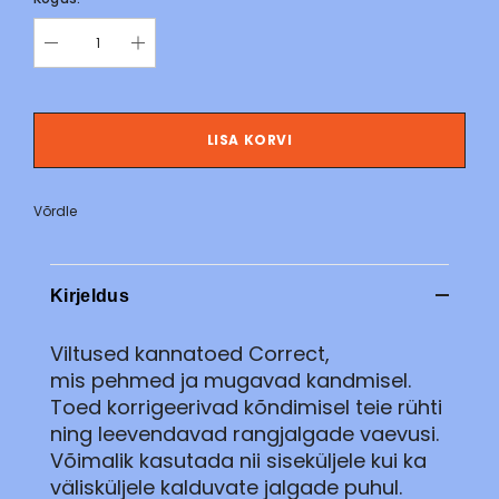
LISA KORVI
Võrdle
Kirjeldus
Viltused kannatoed Correct,
mis pehmed ja mugavad kandmisel.
Toed korrigeerivad kõndimisel teie rühti
ning leevendavad rangjalgade vaevusi.
Võimalik kasutada nii siseküljele kui ka
välisküljele kalduvate jalgade puhul.