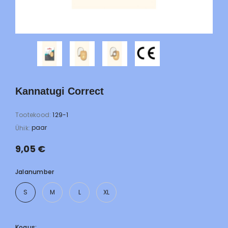
Kannatugi Correct
Tootekood:
129-1
paar
Ühik:
9,05 €
Jalanumber
S
M
L
XL
Kogus: