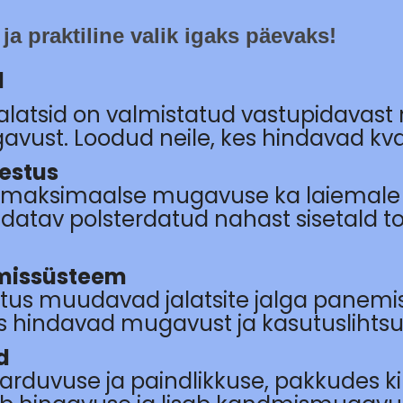
 ja praktiline valik igaks päevaks!
l
latsid on valmistatud vastupidavast
gavust. Loodud neile, kes hindavad kvali
estus
b maksimaalse mugavuse ka laiemale 
datav polsterdatud nahast sisetald to
emissüsteem
nitus muudavad jalatsite jalga panemise 
s hindavad mugavust ja kasutuslihtsu
d
arduvuse ja paindlikkuse, pakkudes 