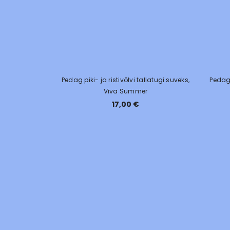
Pedag piki- ja ristivõlvi tallatugi suveks,
Pedag 
Viva Summer
17,00 €