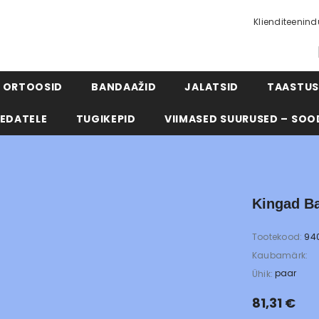
Klienditeenin
ORTOOSID
BANDAAŽID
JALATSID
TAASTUS
EDATELE
TUGIKEPID
VIIMASED SUURUSED – SOO
Kingad Ba
Tootekood:
94
Kaubamärk:
paar
Ühik:
81,31 €