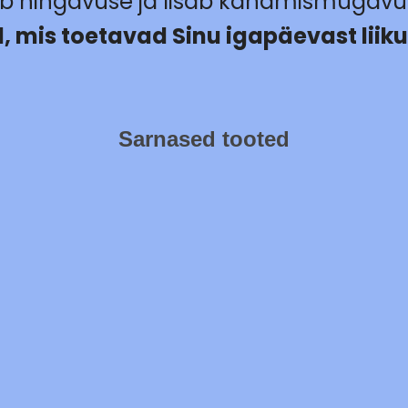
ab hingavuse ja lisab kandmismugavus
d, mis toetavad Sinu igapäevast liik
Sarnased tooted