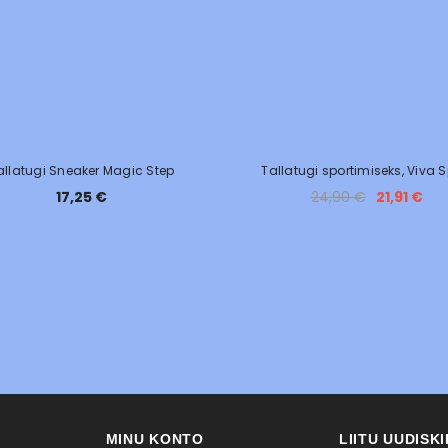
allatugi Sneaker Magic Step
Tallatugi sportimiseks, Viva S
17,25 €
24,90 €
21,91 €
MINU KONTO
LIITU UUDISK