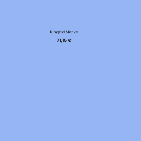
Kingad Merike
71,15 €