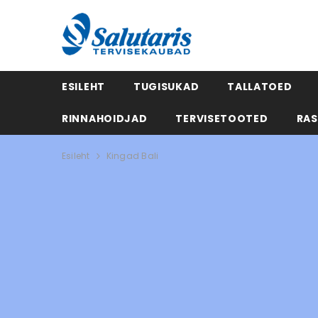
ESILEHT
TUGISUKAD
TALLATOED
RINNAHOIDJAD
TERVISETOOTED
RAS
Esileht
Kingad Bali