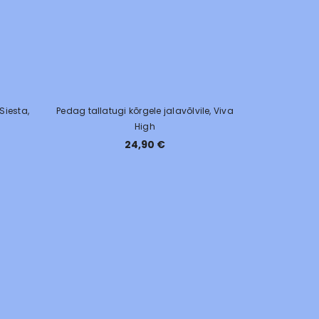
 Siesta,
Pedag tallatugi kõrgele jalavõlvile, Viva
High
24,90 €