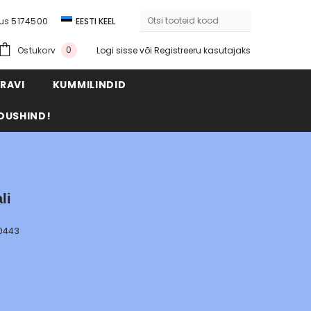
dus
5174500
EESTI KEEL
ENGLISH
0
Ostukorv
Logi sisse
või
Registreeru kasutajaks
RAVI
KUMMILINDID
DUSHIND!
li
0443