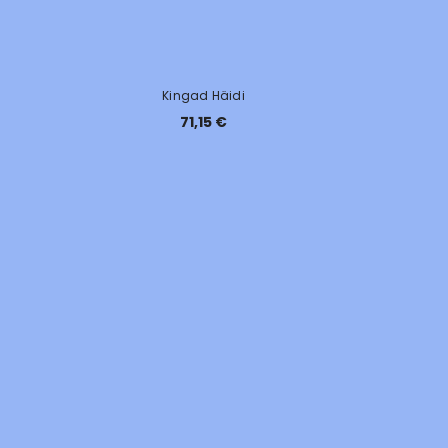
Kingad Häidi
71,15 €