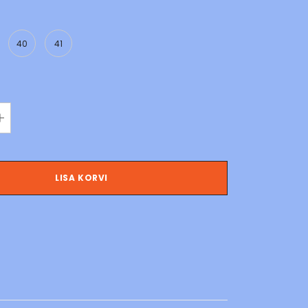
40
41
LISA KORVI