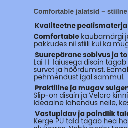
Comfortable jalatsid – stiilne
Kvaliteetne pealismaterja
Comfortable
kaubamärgi ja
pakkudes nii stiili kui ka mu
Suurepärane sobivus ja to
Lai H-laiusega disain taga
survet ja hõõrdumist. Eemal
pehmendust igal sammul.
Praktiline ja mugav sulg
Slip-on disain ja Velcro kin
Ideaalne lahendus neile, ke
Vastupidav ja paindlik tal
Kerge PU tald tagab hea ha