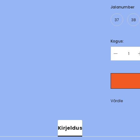
Jalanumber
37
38
Kogus:
Võrdle
Kirjeldus