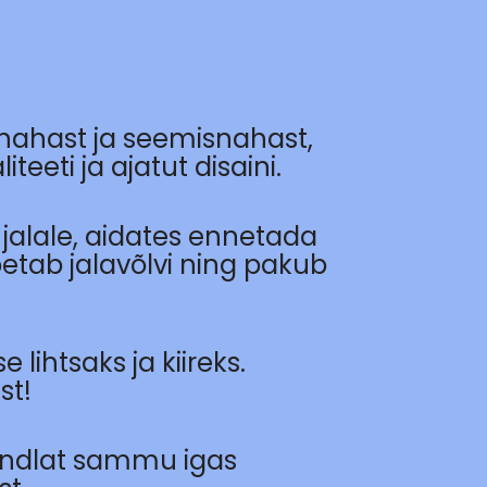
 nahast ja seemisnahast,
teeti ja ajatut disaini.
jalale, aidates ennetada
etab jalavõlvi ning pakub
lihtsaks ja kiireks.
st!
kindlat sammu igas