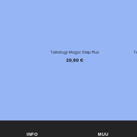
Tallatugi Magic Step Plus
T
20,50 €
INFO
MUU