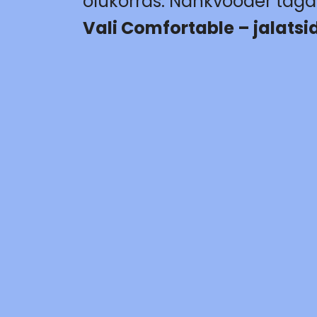
olukorras. Nahkvooder tag
Vali
Comfortable
– jalatsi