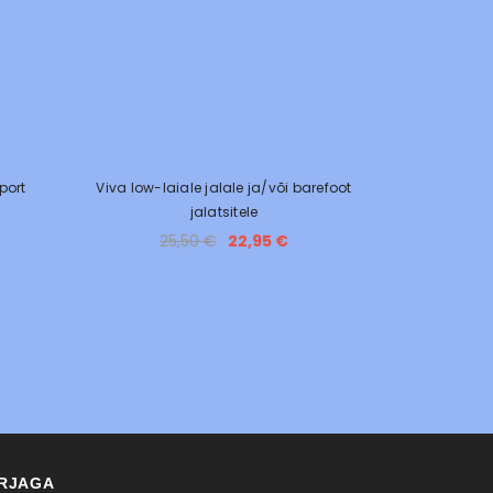
port
Viva low-laiale jalale ja/või barefoot
jalatsitele
25,50 €
22,95 €
IRJAGA