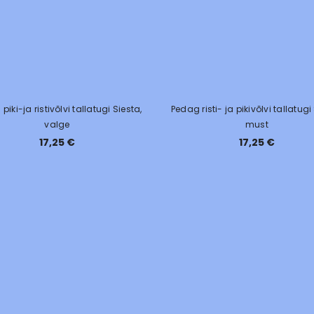
piki-ja ristivõlvi tallatugi Siesta,
Pedag risti- ja pikivõlvi tallatugi
valge
must
17,25 €
17,25 €