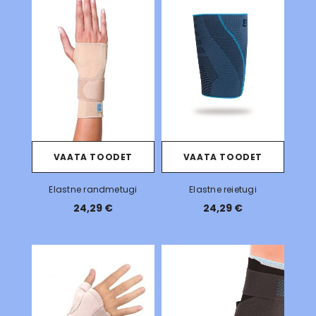
VAATA TOODET
VAATA TOODET
Elastne randmetugi
Elastne reietugi
24,29 €
24,29 €