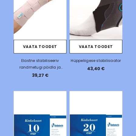
VAATA TOODET
VAATA TOODET
Elastne stabiliseeriv
Hüppeliigese stabilisaator
randmetugi pöidla ja
43,40 €
peopesa lahasega
39,27 €