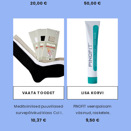
20,00 €
50,00 €
VAATA TOODET
LISA KORVI
Meditsiinilised puuvillased
PINOFIT veenipalsam
survepõlvikud klass Ccl I
väsinud, rasketele
15-21 mm Hg
jalgadele
10,37 €
9,50 €