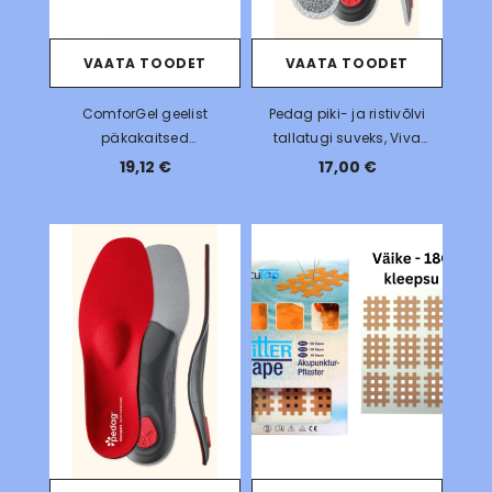
VAATA TOODET
VAATA TOODET
ComforGel geelist
Pedag piki- ja ristivõlvi
päkakaitsed
tallatugi suveks, Viva
varbakinnitusega, 1 paar, 2
Summer
19,12 €
17,00 €
tk