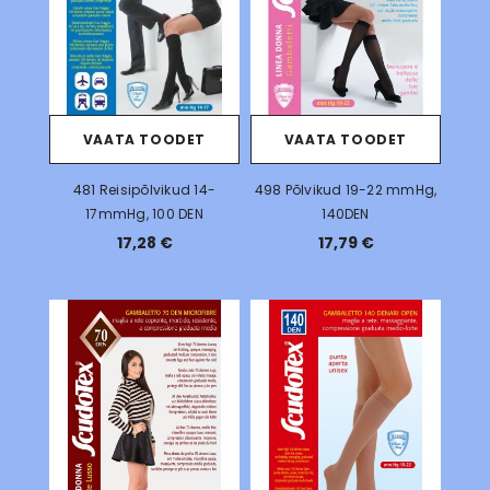
VAATA TOODET
VAATA TOODET
481 Reisipõlvikud 14-
498 Põlvikud 19-22 mmHg,
17mmHg, 100 DEN
140DEN
17,28 €
17,79 €