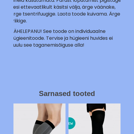
aineid kasutamata. Pärast loputamist pigistage
vesi ettevaatlikult käsitsi välja, ärge väänake,
ärge tsentrifuugige. Laota toode kuivama. Ärge
triikige.
TÄHELEPANU! See toode on individuaalne
hügieenitoode. Tervise ja hügieeni huvides ei
kuulu see taganemisõiguse alla!
Sarnased tooted