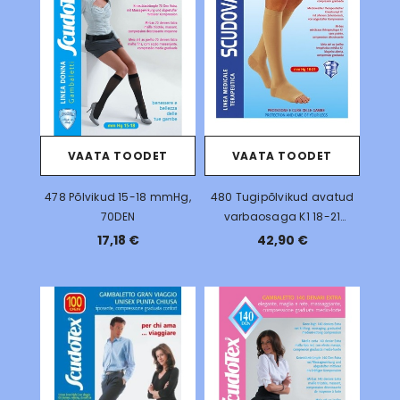
VAATA TOODET
VAATA TOODET
478 Põlvikud 15-18 mmHg,
480 Tugipõlvikud avatud
70DEN
varbaosaga K1 18-21
mmHg
17,18 €
42,90 €