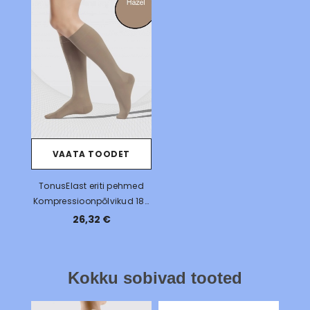
VAATA TOODET
TonusElast eriti pehmed
Kompressioonpõlvikud 18-
21mmHg, UNISEX
26,32 €
Kokku sobivad tooted