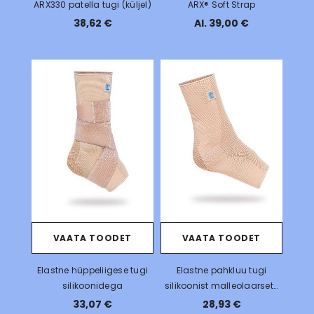
ARX330 patella tugi (küljel)
ARX® Soft Strap
38,62 €
Al. 39,00 €
VAATA TOODET
VAATA TOODET
Elastne hüppeliigese tugi
Elastne pahkluu tugi
silikoonidega
silikoonist malleolaarsete
padjanditega
33,07 €
28,93 €