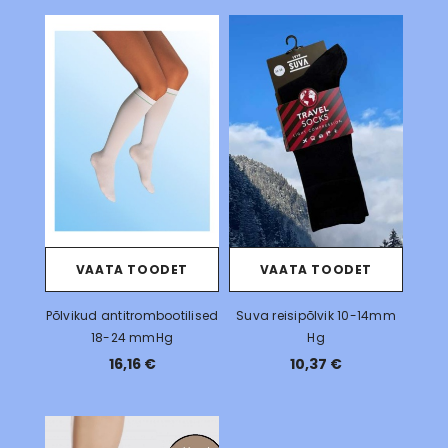
VAATA TOODET
VAATA TOODET
Põlvikud antitrombootilised
Suva reisipõlvik 10-14mm
18-24 mmHg
Hg
16,16 €
10,37 €