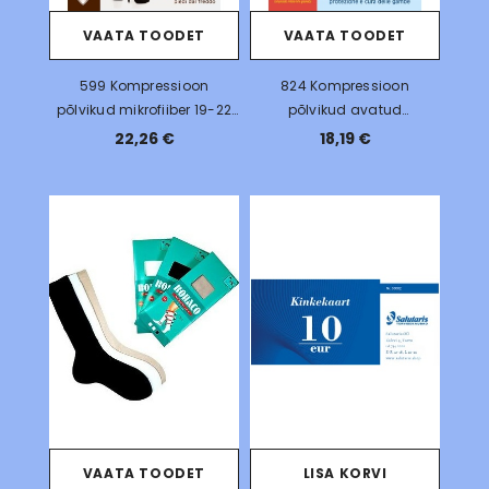
VAATA TOODET
VAATA TOODET
599 Kompressioon
824 Kompressioon
põlvikud mikrofiiber 19-22
põlvikud avatud
mmHg, 140DEN
varbaosaga 15-18 mmHg,
22,26 €
18,19 €
70DEN
VAATA TOODET
LISA KORVI