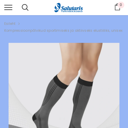
0
Ost
Esileht
Kompressioonpõlvikud sportimiseks ja aktiivseks elustiiliks, unisex