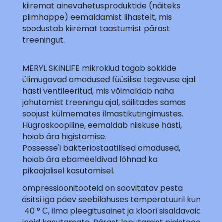
kiiremat ainevahetusproduktide (näiteks
piimhappe) eemaldamist lihastelt, mis
soodustab kiiremat taastumist pärast
treeningut.
MERYL SKINLIFE mikrokiud tagab sokkide
ülimugavad omadused füüsilise tegevuse ajal:
hästi ventileeritud, mis võimaldab naha
jahutamist treeningu ajal, säilitades samas
soojust külmemates ilmastikutingimustes.
Hügroskoopiline, eemaldab niiskuse hästi,
hoiab ära higistamise.
Possesse'i bakteriostaatilised omadused,
hoiab ära ebameeldivad lõhnad ka
pikaajalisel kasutamisel.
Kompressioonitooteid on soovitatav pesta
käsitsi iga päev seebilahuses temperatuuril kuni
+ 40 ° С, ilma pleegitusainet ja kloori sisaldavaid