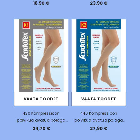
lahtine pöiaosa,18-
lahtine pöiaosa,18-
16,90 €
23,90 €
21mmHg
21mmHg
VAATA TOODET
VAATA TOODET
430 Kompressioon
440 Kompressioon
põlvikud avatud pöiaga
põlvikud avatud pöiaga
18-21mmHg
23-32mmHg, mikrofiiber
24,70 €
27,90 €