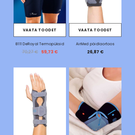
VAATA TOODET
VAATA TOODET
8111 DeRoyal Termopüksid
AirMed pöidlaortoos
70,27 €
59,73 €
26,87 €