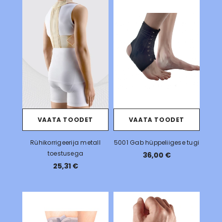
VAATA TOODET
VAATA TOODET
Rühikorrigeerija metall
5001 Gab hüppeliigese tugi
toestusega
36,00 €
25,31 €