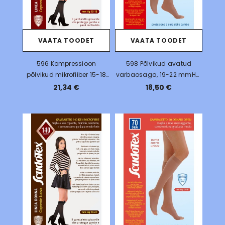
VAATA TOODET
VAATA TOODET
596 Kompressioon
598 Põlvikud avatud
põlvikud mikrofiiber 15-18
varbaosaga, 19-22 mmHg,
mmHg, 70DEN
140 DEN
21,34 €
18,50 €