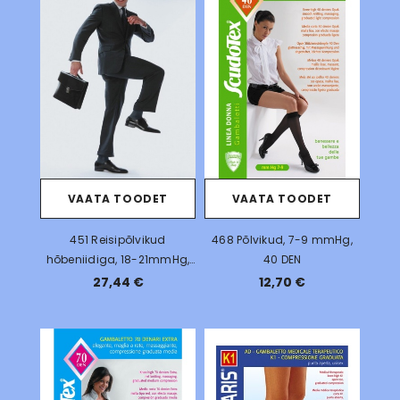
VAATA TOODET
VAATA TOODET
451 Reisipõlvikud
468 Põlvikud, 7-9 mmHg,
hõbeniidiga, 18-21mmHg,
40 DEN
280 DEN
27,44 €
12,70 €