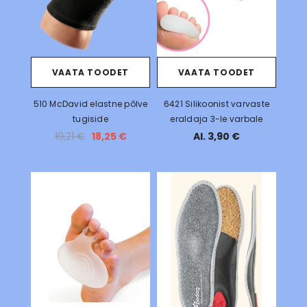
VAATA TOODET
VAATA TOODET
510 McDavid elastne põlve
6421 Silikoonist varvaste
tugiside
eraldaja 3-le varbale
19,21 €
18,25 €
Al. 3,90 €