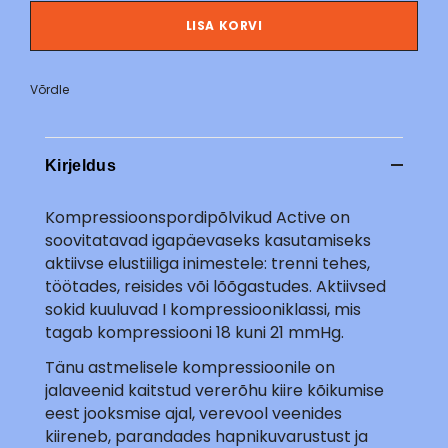
LISA KORVI
Võrdle
Kirjeldus
Kompressioonspordipõlvikud Active on
soovitatavad igapäevaseks kasutamiseks
aktiivse elustiiliga inimestele: trenni tehes,
töötades, reisides või lõõgastudes. Aktiivsed
sokid kuuluvad I kompressiooniklassi, mis
tagab kompressiooni
18 kuni 21 mmHg.
Tänu astmelisele kompressioonile on
jalaveenid kaitstud vererõhu kiire kõikumise
eest jooksmise ajal, verevool veenides
kiireneb, parandades hapnikuvarustust ja