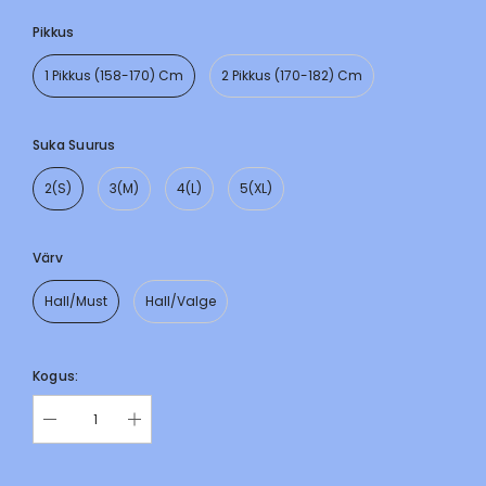
Pikkus
1 Pikkus (158-170) Cm
2 Pikkus (170-182) Cm
Suka Suurus
2(S)
3(M)
4(L)
5(XL)
Värv
Hall/must
Hall/valge
Kogus: