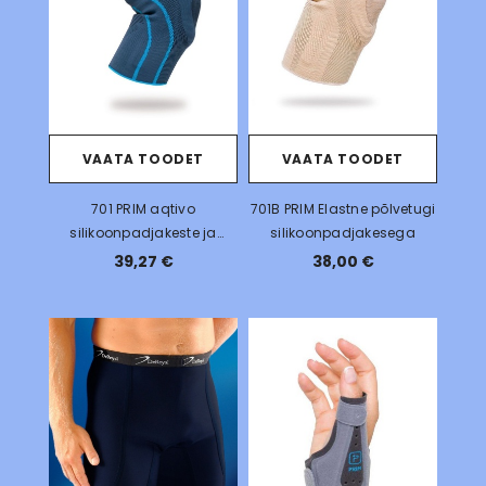
VAATA TOODET
VAATA TOODET
701 PRIM aqtivo
701B PRIM Elastne põlvetugi
silikoonpadjakeste ja
silikoonpadjakesega
külgstabilisaatoritega
39,27 €
38,00 €
põlveortoos