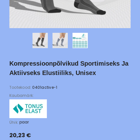
Kompressioonpõlvikud Sportimiseks Ja
Aktiivseks Elustiiliks, Unisex
Tootekood:
0401active-1
Kaubamärk:
paar
Ühik:
20,23 €