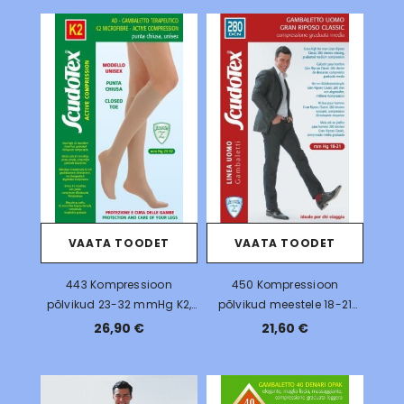
VAATA TOODET
VAATA TOODET
443 Kompressioon
450 Kompressioon
põlvikud 23-32 mmHg K2,
põlvikud meestele 18-21
mikrofiiber
mmHg, 280 DEN
26,90 €
21,60 €