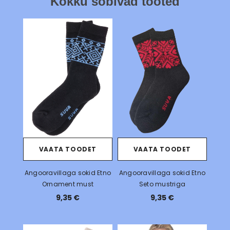
Kokku sobivad tooted
VAATA TOODET
VAATA TOODET
Angooravillaga sokid Etno
Angooravillaga sokid Etno
Ornament must
Seto mustriga
9,35 €
9,35 €