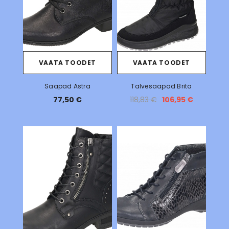
VAATA TOODET
VAATA TOODET
Saapad Astra
Talvesaapad Brita
77,50 €
118,83 €
106,95 €