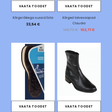
VAATA TOODET
VAATA TOODET
Kõrge lõikega sussid Esta
Kõrged talvesaapad
Claudia
33,54 €
146,73 €
102,71 €
VAATA TOODET
VAATA TOODET