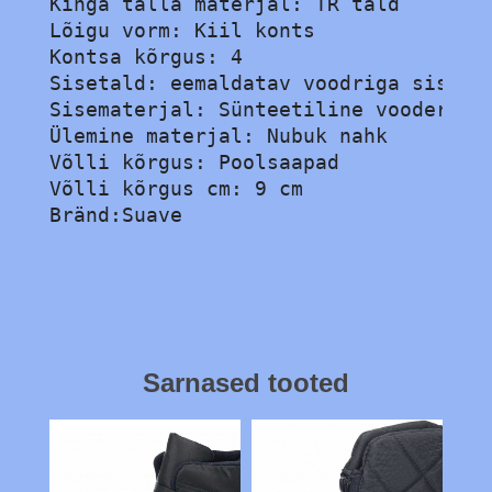
Kinga talla materjal: TR tald

Lõigu vorm: Kiil konts

Kontsa kõrgus: 4

Sisetald: eemaldatav voodriga sisetal
Sisematerjal: Sünteetiline vooder

Ülemine materjal: Nubuk nahk

Võlli kõrgus: Poolsaapad

Võlli kõrgus cm: 9 cm
Bränd:Suave
Sarnased tooted