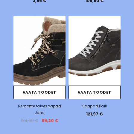
3,56 €
108,50 €
VAATA TOODET
VAATA TOODET
Remonte talvesaapad
Saapad Kaili
Jane
121,97 €
124,00 €
99,20 €