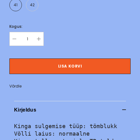
41
42
Kogus:
LISA KORVI
Võrdle
Kirjeldus
Kinga sulgemise tüüp: tõmblukk

Võlli laius: normaalne
