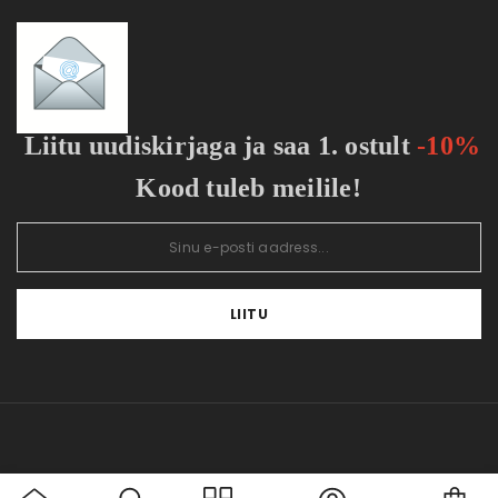
Tellimuste ajalugu
Sisukaart
Tellitud tooted
Vaata võrdlust
Liitu uudiskirjaga ja saa 1. ostult
-10%
Kood tuleb meilile!
LIITU
Car