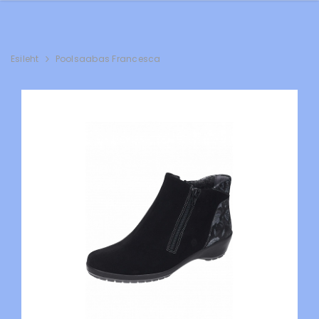
Esileht
Poolsaabas Francesca