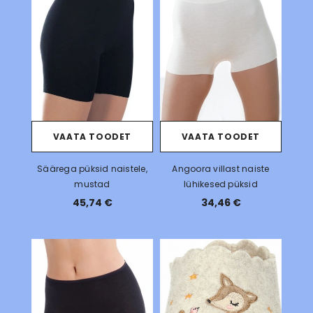
VAATA TOODET
VAATA TOODET
Säärega püksid naistele,
Angoora villast naiste
mustad
lühikesed püksid
45,74 €
34,46 €