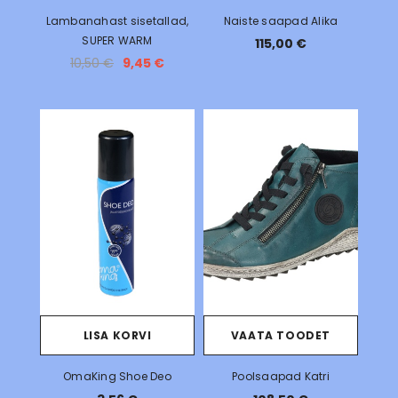
Lambanahast sisetallad,
Naiste saapad Alika
SUPER WARM
115,00 €
10,50 €
9,45 €
LISA KORVI
VAATA TOODET
OmaKing Shoe Deo
Poolsaapad Katri