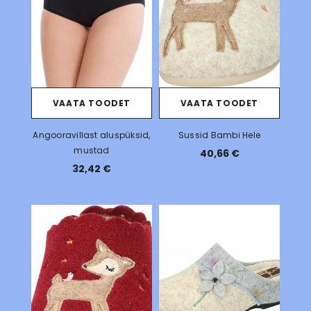
VAATA TOODET
VAATA TOODET
Angooravillast aluspüksid,
Sussid Bambi Hele
mustad
40,66 €
32,42 €