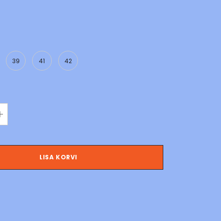
39
41
42
LISA KORVI