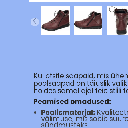
Kui otsite saapaid, mis ühen
poolsaapad on täiuslik va
hoides samal ajal teie stiili 
Peamised omadused:
Pealismaterjal:
Kvalitee
välimuse, mis sobib suur
sündmusteks.