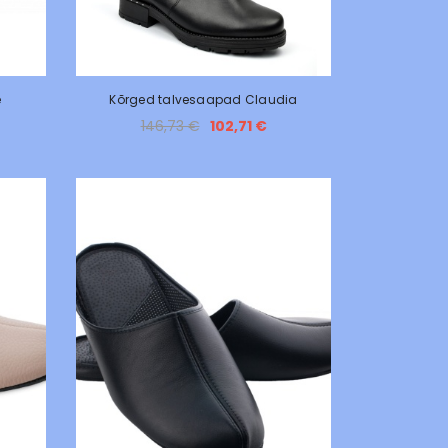
e
Kõrged talvesaapad Claudia
146,73 €
102,71 €