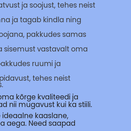
ust ja soojust, tehes neist
na ja tagab kindla ning
 soojana, pakkudes samas
a sisemust vastavalt oma
pakkudes ruumi ja
idavust, tehes neist
.
ma kõrge kvaliteedi ja
nii mugavust kui ka stiili.
 ideaalne kaaslane,
vaba aega. Need saapad