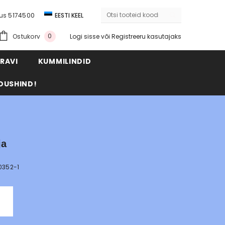
dus
5174500
EESTI KEEL
ENGLISH
0
Ostukorv
Logi sisse
või
Registreeru kasutajaks
RAVI
KUMMILINDID
DUSHIND!
ja
0352-1