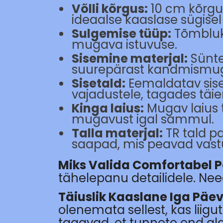
Võlli kõrgus:
10 cm kõrgus
ideaalse kaaslase sügisel j
Sulgemise tüüp:
Tõmblukk
mugava istuvuse.
Sisemine materjal:
Sünte
suurepärast kandmismug
Sisetald:
Eemaldatav sise
vajadustele, tagades tä
Kinga laius:
Mugav laius 
mugavust igal sammul.
Talla materjal:
TR tald p
saapad, mis peavad vastu
Miks Valida Comfortabel 
tähelepanu detailidele. Need
Täiuslik Kaaslane Iga Päe
olenemata sellest, kas liigu
tagavad, et tunnete end alat