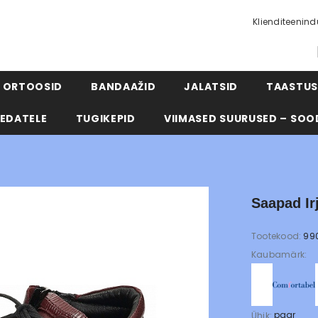
Klienditeenin
ORTOOSID
BANDAAŽID
JALATSID
TAASTUS
EDATELE
TUGIKEPID
VIIMASED SUURUSED – SOO
Saapad Ir
Tootekood:
99
Kaubamärk:
paar
Ühik: