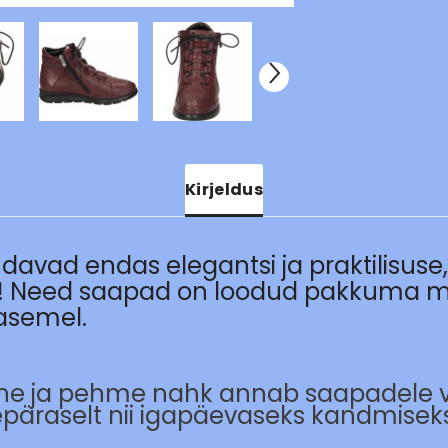
Kirjeldus
davad endas elegantsi ja praktilisuse
lik! Need saapad on loodud pakkuma 
tasemel.
tne ja pehme nahk annab saapadele v
epäraselt nii igapäevaseks kandmiseks