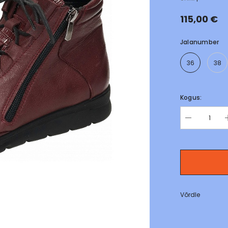
115,00 €
Jalanumber
36
38
Kogus:
Võrdle