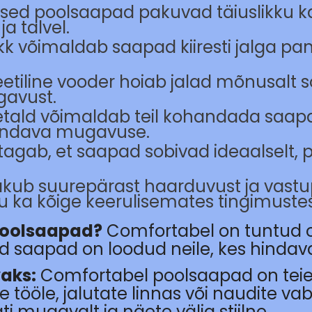
ed poolsaapad pakuvad täiuslikku katv
a talvel.
 võimaldab saapad kiiresti jalga pan
etiline vooder hoiab jalad mõnusalt
avust.
tald võimaldab teil kohandada saap
iendava mugavuse.
tagab, et saapad sobivad ideaalselt, 
akub suurepärast haarduvust ja vastup
 ka kõige keerulisemates tingimustes
Poolsaapad?
Comfortabel on tuntud o
 saapad on loodud neile, kes hindavad 
vaks:
Comfortabel poolsaapad on teie
te tööle, jalutate linnas või naudite 
i mugavalt ja näete välja stiilne.