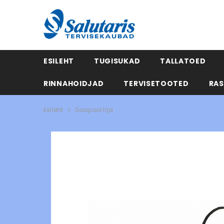
ESILEHT
TUGISUKAD
TALLATOED
RINNAHOIDJAD
TERVISETOOTED
RAS
Esileht
Saapad Irja