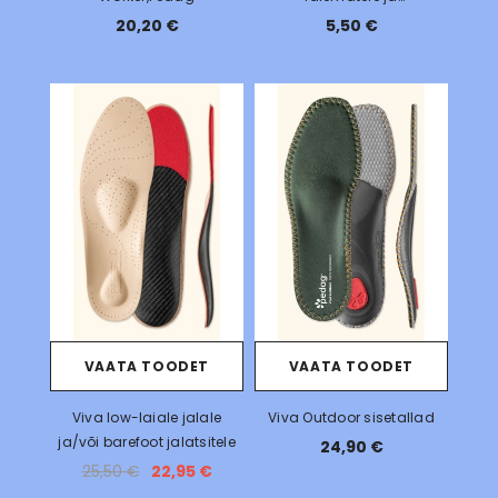
barefootjalatsitele
20,20 €
5,50 €
VAATA TOODET
VAATA TOODET
Viva low-laiale jalale
Viva Outdoor sisetallad
ja/või barefoot jalatsitele
24,90 €
25,50 €
22,95 €