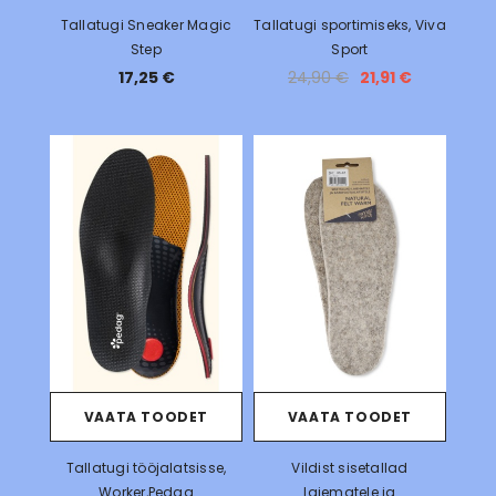
Tallatugi Sneaker Magic
Tallatugi sportimiseks, Viva
Step
Sport
17,25 €
24,90 €
21,91 €
VAATA TOODET
VAATA TOODET
Tallatugi tööjalatsisse,
Vildist sisetallad
Worker,Pedag
laiematele ja