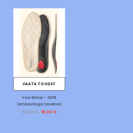
VAATA TOODET
Viva Winter – 100%
lambavillaga talvetald
mugavuseks ja soojuseks
20,00 €
18,00 €