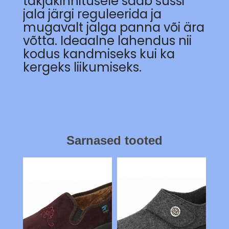
takjakinnitusele saab sussi
jala järgi reguleerida ja
mugavalt jalga panna või ära
võtta. Ideaalne lahendus nii
kodus kandmiseks kui ka
kergeks liikumiseks.
Sarnased tooted