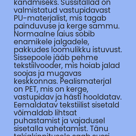
kandmiseks. Sussitallad on
valmistatud vastupidavast
PU-materjalist, mis tagab
painduvuse ja kerge sammu.
Normaalne laius sobib
enamikele jalgadele,
pakkudes loomulikku istuvust.
Sissepoole jääb pehme
tekstiilvooder, mis hoiab jalad
soojas ja mugavas
keskkonnas. Pealismaterjal
on PET, mis on kerge,
vastupidav ja hästi hooldatav.
Eemaldatav tekstiilist sisetald
võimaldab lihtsat
puhastamist ja vajadusel
sisetalla vahetamist. Tänu