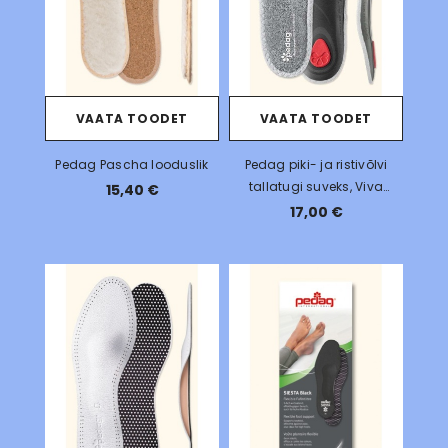
VAATA TOODET
VAATA TOODET
Pedag Pascha looduslik
Pedag piki- ja ristivõlvi
tallatugi suveks, Viva
15,40 €
Summer
17,00 €