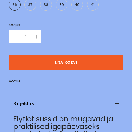
36
37
38
39
40
41
Kogus:
LISA KORVI
Võrdle
Kirjeldus
Flyflot sussid on mugavad ja
praktilised igapäevaseks