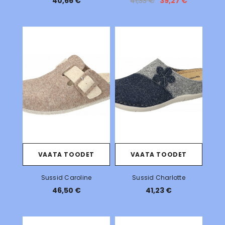
40,66 €
41,33 €
39,27 €
VAATA TOODET
VAATA TOODET
Sussid Caroline
Sussid Charlotte
46,50 €
41,23 €