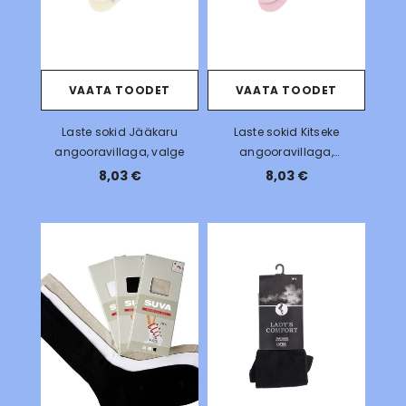
VAATA TOODET
VAATA TOODET
Laste sokid Jääkaru
Laste sokid Kitseke
angooravillaga, valge
angooravillaga,
roosa/hall
8,03 €
8,03 €