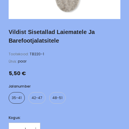
Vildist Sisetallad Laiematele Ja
Barefootjalatsitele
Tootekood:
TB220-1
paar
Ühik:
5,50 €
Jalanumber
35-41
42-47
48-51
Kogus: