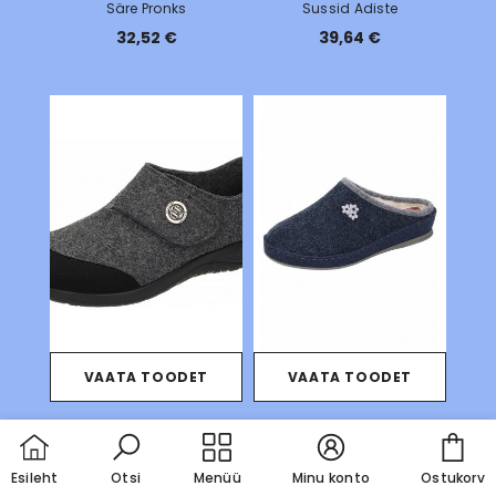
Säre Pronks
Sussid Adiste
32,52 €
39,64 €
VAATA TOODET
VAATA TOODET
Sussid Aila
Sussid Anne sinine
Car
50,63 €
43,40 €
Esileht
Otsi
Menüü
Minu konto
Ostukorv