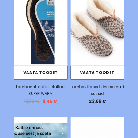
VAATA TOODET
VAATA TOODET
Lambanahast sisetallad,
Lambavillased kinnisemad
SUPER WARM
sussid
10,50 €
9,45 €
23,66 €