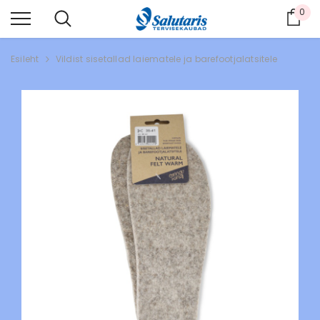
0
Ost
Esileht
Vildist sisetallad laiematele ja barefootjalatsitele