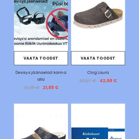
VAATA TOODET
VAATA TOODET
Devisys jäänaelad kanna
Clog Laura
alla
60,97 €
42,68 €
23,28 €
21,88 €