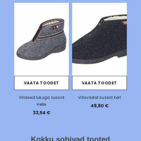
VAATA TOODET
VAATA TOODET
Villased lukuga sussid
Villavildist sussid Keit
Helle
49,80 €
33,54 €
Kokku sobivad tooted