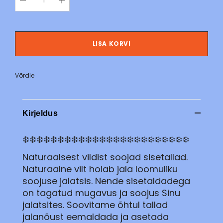
LISA KORVI
Võrdle
Kirjeldus
❄️❄️❄️❄️❄️❄️❄️❄️❄️❄️❄️❄️❄️❄️❄️❄️❄️❄️❄️❄️❄️❄️❄️❄️
Naturaalsest vildist soojad sisetallad.
Naturaalne vilt hoiab jala loomuliku
soojuse jalatsis. Nende sisetaldadega
on tagatud mugavus ja soojus Sinu
jalatsites. Soovitame õhtul tallad
jalanõust eemaldada ja asetada