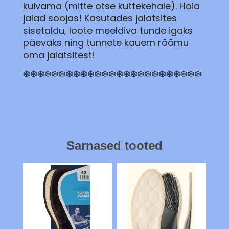
kuivama (mitte otse küttekehale). Hoia
jalad soojas! Kasutades jalatsites
sisetaldu, loote meeldiva tunde igaks
päevaks ning tunnete kauem rõõmu
oma jalatsitest!
❄️❄️❄️❄️❄️❄️❄️❄️❄️❄️❄️❄️❄️❄️❄️❄️❄️❄️❄️❄️❄️❄️❄️❄️❄️
Sarnased tooted