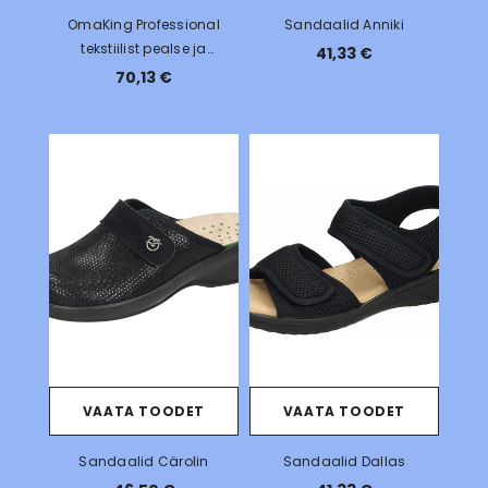
OmaKing Professional
Sandaalid Anniki
tekstiilist pealse ja
41,33 €
ergonoomilise sisetallaga
70,13 €
sandaalid
VAATA TOODET
VAATA TOODET
Sandaalid Cärolin
Sandaalid Dallas