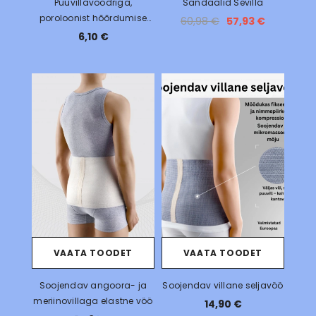
Puuvillavoodriga,
Sandaalid Sevilla
poroloonist hõõrdumise
60,98 €
57,93 €
kaitse, lõigatav
6,10 €
VAATA TOODET
VAATA TOODET
Soojendav angoora- ja
Soojendav villane seljavöö
meriinovillaga elastne vöö
14,90 €