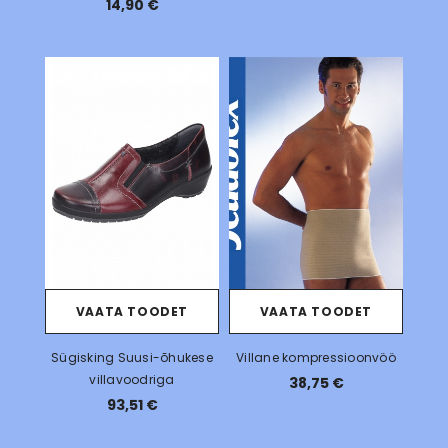
14,90 €
VAATA TOODET
VAATA TOODET
Sügisking Suusi-õhukese
Villane kompressioonvöö
villavoodriga
38,75 €
93,51 €