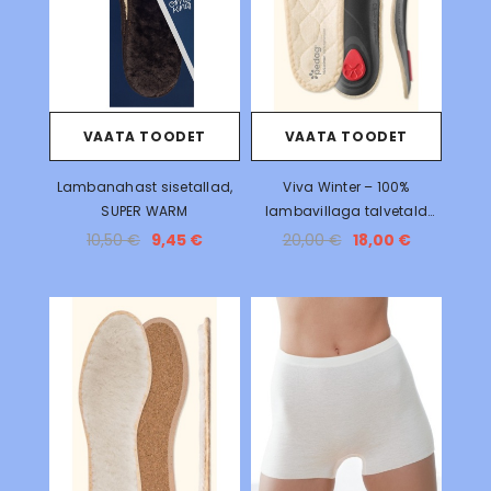
VAATA TOODET
VAATA TOODET
Lambanahast sisetallad,
Viva Winter – 100%
SUPER WARM
lambavillaga talvetald
mugavuseks ja soojuseks
10,50 €
9,45 €
20,00 €
18,00 €