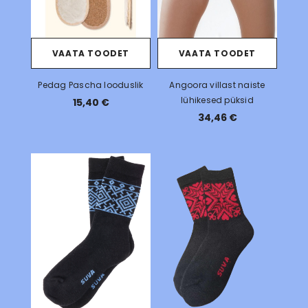
VAATA TOODET
VAATA TOODET
Pedag Pascha looduslik
Angoora villast naiste
lühikesed püksid
15,40 €
34,46 €