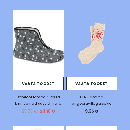
VAATA TOODET
VAATA TOODET
Barefoot lambavillased
ETNO soojad
kinnisemad sussid Trolla
angooravillaga sokid
Kaheksakand
25,73 €
23,16 €
9,35 €