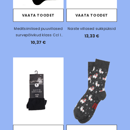
VAATA TOODET
VAATA TOODET
Meditsiinilised puuvillased
Naiste villased sukkpüksid
survepõlvikud klass Ccl I
13,33 €
15-21 mm Hg
10,37 €