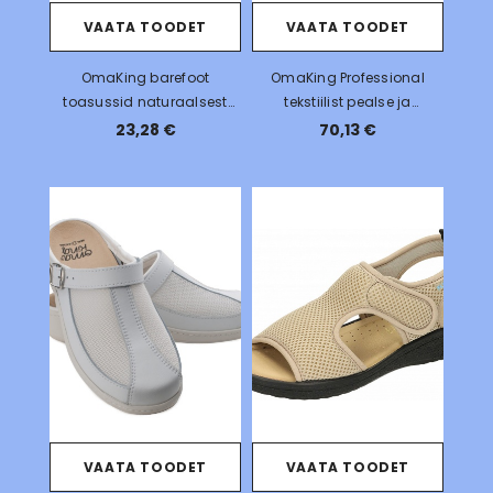
VAATA TOODET
VAATA TOODET
OmaKing barefoot
OmaKing Professional
toasussid naturaalsest
tekstiilist pealse ja
vildist ja kummitallaga
ergonoomilise sisetallaga
23,28 €
70,13 €
Tuuka
sandaalid
VAATA TOODET
VAATA TOODET